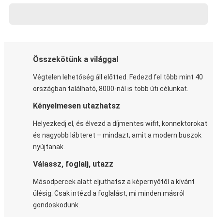
Összekötünk a világgal
Végtelen lehetőség áll előtted. Fedezd fel több mint 40
országban található, 8000-nál is több úti célunkat.
Kényelmesen utazhatsz
Helyezkedj el, és élvezd a díjmentes wifit, konnektorokat
és nagyobb lábteret – mindazt, amit a modern buszok
nyújtanak.
Válassz, foglalj, utazz
Másodpercek alatt eljuthatsz a képernyőtől a kívánt
ülésig. Csak intézd a foglalást, mi minden másról
gondoskodunk.