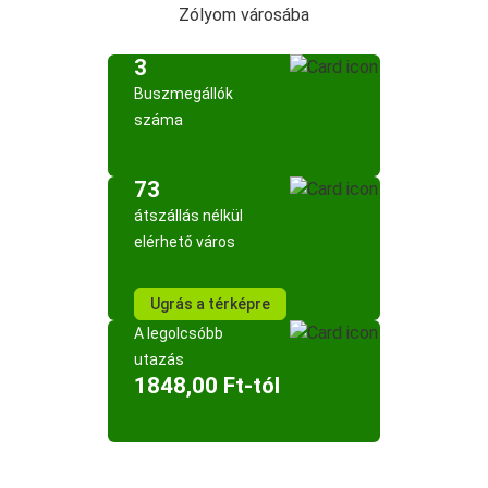
Zólyom városába
3
Buszmegállók
száma
73
átszállás nélkül
elérhető város
Ugrás a térképre
A legolcsóbb
utazás
1848,00 Ft-tól