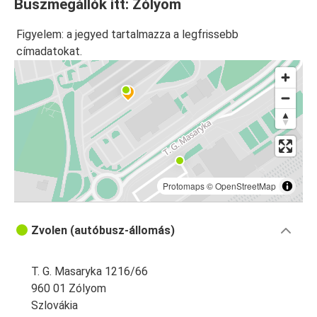
Buszmegállók itt: Zólyom
Siófok
Figyelem: a jegyed tartalmazza a legfrissebb
Zólyom
címadatokat.
Dolný Kubín
Dolný Kubín
Zólyom
Kassa
Zólyom
Protomaps
©
OpenStreetMap
Zvolen (autóbusz-állomás)
T. G. Masaryka 1216/66
960 01 Zólyom
Szlovákia