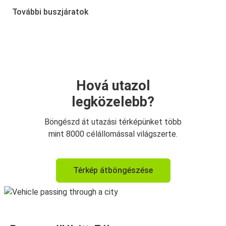
Zólyom
További buszjáratok
Zólyom
Krakkó
Krakkó
Zólyom
Hová utazol
legközelebb?
Siófok
Zólyom
Böngészd át utazási térképünket több
mint 8000 célállomással világszerte.
Kassa
Zólyom
Térkép átböngészése
Zólyom
Kassa
Zólyom