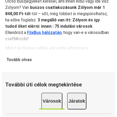
Olcsó buszjegyeket keresel, ami innen indul vagy ide visz
Zólyom? Van
buszos csatlakozásunk Zólyom már 1
848,00 Ft-tól
-tól – sőt, még többet is megspórolhatsz,
ha előre foglalsz.
3 megálló van itt: Zólyom és így
tudod őket elérni: innen : 75 indulási városok
.
Ellenőrizd a
FlixBus hálózatán
, hogy van-e a városodban
csatlakozás!
Miért érdemes ebbe városba elutazni a
FlixBusszal: Zólyom?
Tovább olvas
A FlixBus egyesíti magában a megfizethetőséget és a
kényelmet, hogy kiváló utazási élményt nyújtson
utasainak. Élvezd a kényelmes utazást Zólyom városából
olyan fedélzeti szolgáltatásainkkal, mint az ingyenes wifi
További úti célok megtekintése
és a csatlakozóaljzatok. Foglaláskor válaszd ki kedvenc
ülőhelyed, és utazz teljes nyugalomban, mert a jegyed
Városok
Járatok
fedezi a kézipoggyászodat és egy feladott poggyászt is.
Hogyan foglalj ebből innen vagy ide: Zólyom