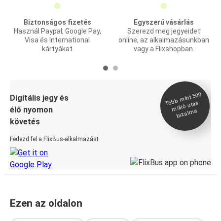
Biztonságos fizetés
Egyszerű vásárlás
Használ Paypal, Google Pay,
Szerezd meg jegyeidet
Visa és International
online, az alkalmazásunkban
kártyákat
vagy a Flixshopban.
Több
mint 500
bizal
Digitális jegy és
millió utas
élő nyomon
ma
követés
Fedezd fel a FlixBus-alkalmazást
Ezen az oldalon