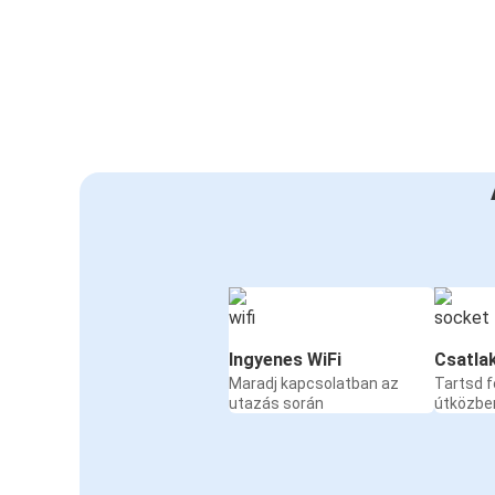
Ingyenes WiFi
Csatla
Maradj kapcsolatban az
Tartsd f
utazás során
útközbe