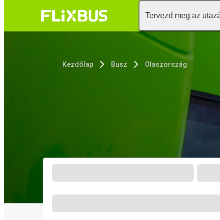
Tervezd meg az utaz
Kezdőlap
Busz
Olaszország