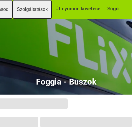
Út nyomon követése
Súgó
ásod
Szolgáltatások
Foggia - Buszok