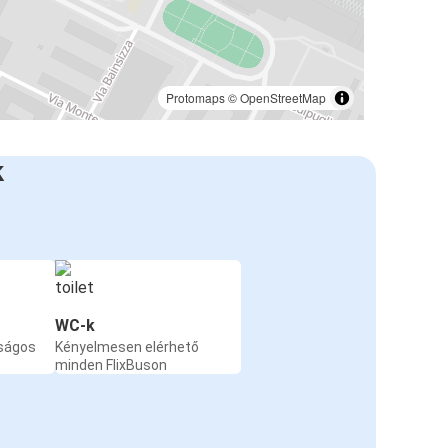
Protomaps
©
OpenStreetMap
k
WC-k
nságos
Kényelmesen elérhető
minden FlixBuson