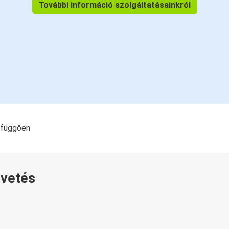
További információ szolgáltatásainkról
l függően
övetés