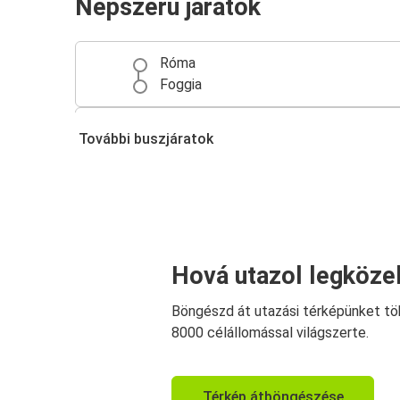
Népszerű járatok
Róma
Foggia
Foggia
További buszjáratok
Bologna
Hová utazol legköze
Böngészd át utazási térképünket tö
8000 célállomással világszerte.
Térkép átböngészése