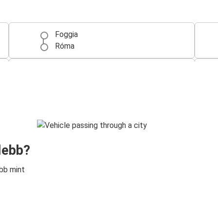
Foggia
Róma
Foggia
Nápolyi repülőtér
lebb?
bb mint