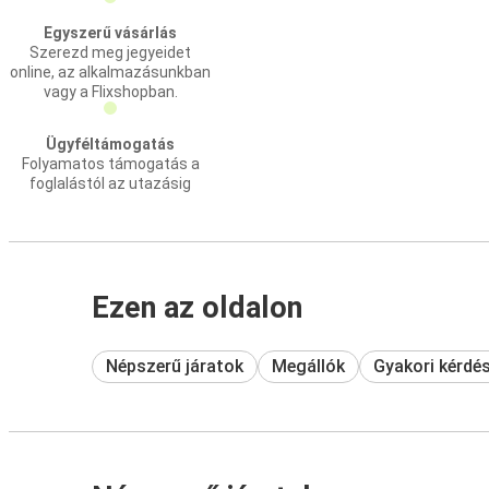
Egyszerű vásárlás
Szerezd meg jegyeidet
online, az alkalmazásunkban
vagy a Flixshopban.
Ügyféltámogatás
Folyamatos támogatás a
foglalástól az utazásig
Ezen az oldalon
Népszerű járatok
Megállók
Gyakori kérdé