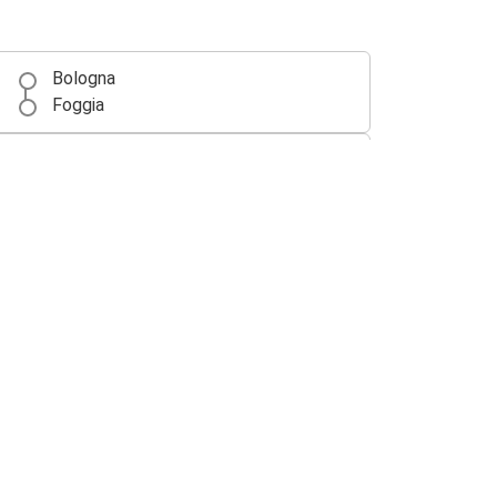
Bologna
Foggia
Nápolyi repülőtér
Foggia