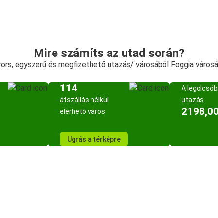
Mire számíts az utad során?
ors, egyszerű és megfizethető utazás/ városából Foggia város
114
A legolcsó
átszállás nélkül
utazás
2198,00
elérhető város
Ugrás a térképre