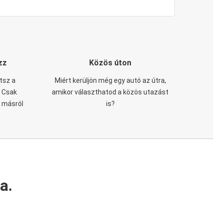
zz
Közös úton
tsz a
Miért kerüljön még egy autó az útra,
. Csak
amikor választhatod a közös utazást
n másról
is?
a.