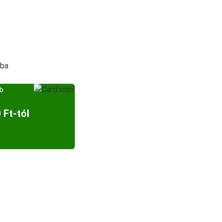
ába
bb
 Ft-tól