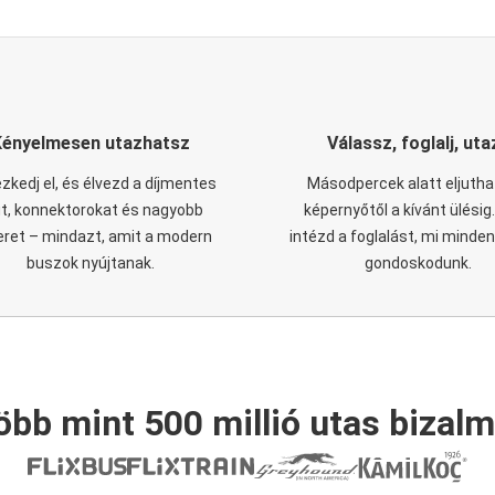
Kényelmesen utazhatsz
Válassz, foglalj, uta
zkedj el, és élvezd a díjmentes
Másodpercek alatt eljutha
it, konnektorokat és nagyobb
képernyőtől a kívánt ülésig
eret – mindazt, amit a modern
intézd a foglalást, mi minde
buszok nyújtanak.
gondoskodunk.
öbb mint 500 millió utas bizalm