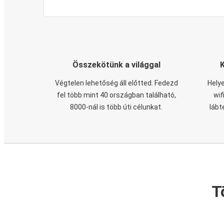
Összekötünk a világgal
Végtelen lehetőség áll előtted. Fedezd
Helye
fel több mint 40 országban található,
wif
8000-nál is több úti célunkat.
lábt
T