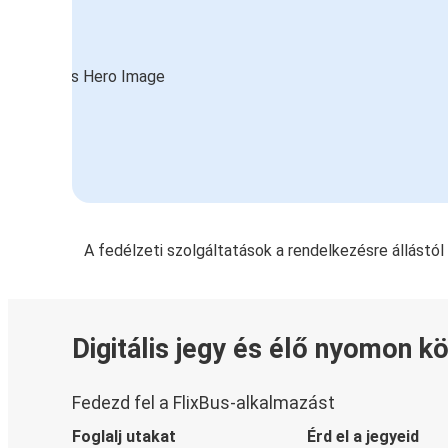
A fedélzeti szolgáltatások a rendelkezésre állástó
Digitális jegy és élő nyomon k
Fedezd fel a FlixBus-alkalmazást
Foglalj utakat
Érd el a jegyeid