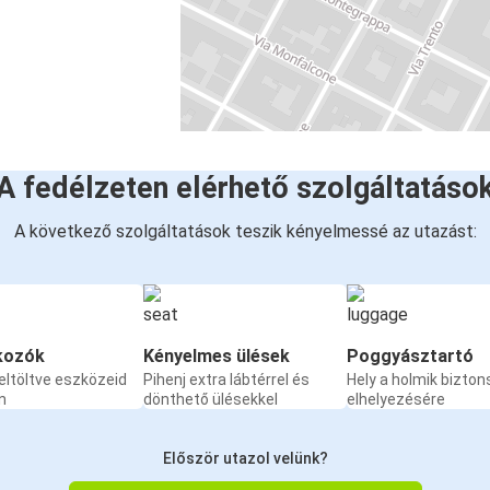
A fedélzeten elérhető szolgáltatáso
A következő szolgáltatások teszik kényelmessé az utazást:
kozók
Kényelmes ülések
Poggyásztartó
eltöltve eszközeid
Pihenj extra lábtérrel és
Hely a holmik bizto
n
dönthető ülésekkel
elhelyezésére
Először utazol velünk?