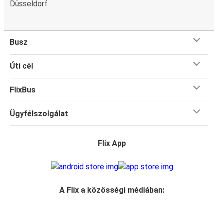
művészeti olvasztótégely, ahol mindenféle kultúra és
Düsseldorf
Bologna
művészeti alkotás találkozását figyelhetjük meg. Ma már
Frankfurt
egy múzeumi jeggyel körbejárhatsz 34 különböző
kiállítást, ezzel megkímélve a pénztárcádat a buszutad
Busz
során. A gyermekes családok számára a Senckenberg
Rijeka
Természettudományi Múzeumba való látogatásnak
Frankfurt
Úti cél
mindenképp a teendők listáján a helye. Egy Frankfurtban
eltöltött este a kulturális lehetőségek széles
Frankfurt
FlixBus
választékát kínálja; változatos színházi programokkal,
Metz
operaházakkal és koncerttermekkel. A frankfurti operák
Ügyfélszolgálat
világhírnévnek örvendenek és többször megkapták már az
Schweinfurt
"Év operája" címet.
Frankfurt
Flix App
Éjszakai élet Frankfurt szívében
Frankfurt
Frankfurt változatos eseményei vibráló és emlékezetes
Heilbronn
éjszakai élettel kecsegtetnek. A jól ismert klubok, mint
például a hagyományos "Batschklapp" rockklub, amely
A Flix a közösségi médiában:
Marburg
1976-ban nyílt meg, elképesztően népszerű helyszín. A
Frankfurt
frankfurti jazz-pincékben kellemes és nyugodt hangulat