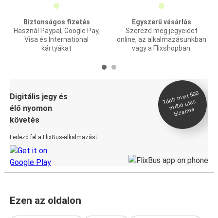
Biztonságos fizetés
Egyszerű vásárlás
Használ Paypal, Google Pay,
Szerezd meg jegyeidet
Visa és International
online, az alkalmazásunkban
kártyákat
vagy a Flixshopban.
Több
mint 500
bizal
Digitális jegy és
millió utas
élő nyomon
ma
követés
Fedezd fel a FlixBus-alkalmazást
Ezen az oldalon