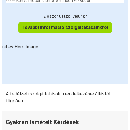
Kényelmesen elérhető minden FlixBuson
Freiburg (Breisgau)
Először utazol velünk?
Frankfurt
További információ szolgáltatásainkról
Nürnberg
Frankfurt
Heidelberg
Frankfurt
Karlsruhe
Frankfurt
A fedélzeti szolgáltatások a rendelkezésre állástól
Frankfurt
függően
Heidelberg
Frankfurt
Gyakran Ismételt Kérdések
Karlsruhe