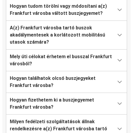
Hogyan tudom törölni vagy módosítani a(z)
Straßburg
Frankfurt városba váltott buszjegyemet?
Frankfurt
A(z) Frankfurt városba tartó buszok
Frankfurt
akadálymentesek a korlátozott mobilitású
Frankfurt Hahn
utasok számára?
Zürich
Mely úti célokat érhetem el busszal Frankfurt
Frankfurt
városból?
Würzburg
Hogyan találhatok olcsó buszjegyeket
Frankfurt
Frankfurt városba?
Hogyan fizethetem ki a buszjegyemet
Mannheim
Frankfurt városba?
Frankfurt
Milyen fedélzeti szolgáltatások állnak
Frankfurt
rendelkezésre a(z) Frankfurt városba tartó
Luxemburg