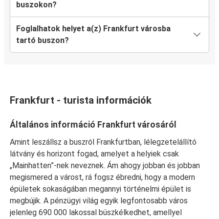
buszokon?
Bécs
Foglalhatok helyet a(z) Frankfurt városba
Frankfurt
tartó buszon?
Frankfurt
Mannheim
Luxemburg
Frankfurt - turista információk
Frankfurt
Általános információ Frankfurt városáról
Frankfurt
Duisburg
Amint leszállsz a buszról Frankfurtban, lélegzetelállító
látvány és horizont fogad, amelyet a helyiek csak
Frankfurt
„Mainhatten”-nek neveznek. Ám ahogy jobban és jobban
Bonn
megismered a várost, rá fogsz ébredni, hogy a modern
épületek sokaságában megannyi történelmi épület is
Duisburg
megbújik. A pénzügyi világ egyik legfontosabb város
Frankfurt
jelenleg 690 000 lakossal büszkélkedhet, amellyel