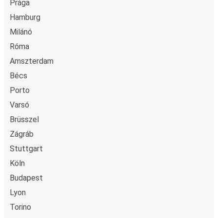
Prága
legrégebb óta álló épülete a Römer - a festői épület
Frankfurt
Hamburg
gyönyörűen parkosított térrel terül el az óriási
Hága
Milánó
bevásárlóközpont és a vasútállomás között. Ez a terület
mutatja talán a legjobban Frankfurt kétarcúságát – ahogy
Róma
Maastricht
az ódon épület és a „Mainhatten” felhőkarcolói könnyedén
Amszterdam
Frankfurt
megférnek egymás mellett. A "Deutsche Bank
Bécs
Ikertornyai" mellett magaslik a világkereskedelmi élet
Heilbronn
Porto
egyik meghatározó épülete a "Messeturm". A leginkább
Frankfurt
hatalmas ceruzára hasonlító épület 20 méteres halljával
Varsó
köszönti az érdeklődő látogatókat. Ha szeretnél a felhők
Brüsszel
Budapest
fölül lepillantani a német városra egy lélegzetelállító
Frankfurt
Zágráb
látvány kíséretében – mindenképp keresd fel az
Stuttgart
„Eschenheim” tornyot. Bár a torony elsődlegesen
Metz
városkapuként szolgált a középkorban, ma már Frankfurt
Köln
Frankfurt
egyik legnagyobb látványossága.
Budapest
Frankfurt: Kultúra és történelem
Lyon
Frankfurt
Maastricht
Torino
A „Museum Embankment” egy 1973-ban alapított