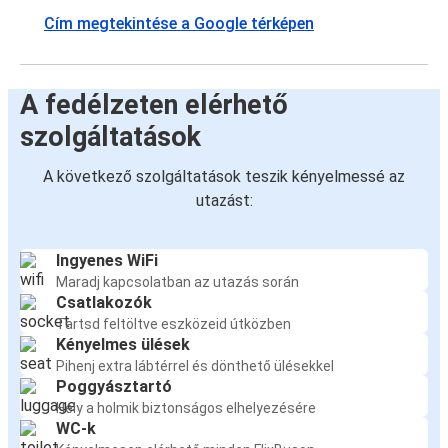
Frankfurt
Cím megtekintése a Google térképen
Frankfurt
Brüsszel
A fedélzeten elérhető
Dortmund
szolgáltatások
Frankfurt
A következő szolgáltatások teszik kényelmessé az
Frankfurt
utazást:
Dortmund
Ingyenes WiFi
Brüsszel
Maradj kapcsolatban az utazás során
Frankfurt
Csatlakozók
Tartsd feltöltve eszközeid útközben
Kényelmes ülések
Frankfurt
Pihenj extra lábtérrel és dönthető ülésekkel
Erfurt
Poggyásztartó
Hely a holmik biztonságos elhelyezésére
Frankfurt
WC-k
Freiburg (Breisgau)