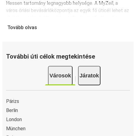
Hessen tartomány legnagyobb helysége. A MyZeil, a
Rotterdam
város óriási bevásárlóközpontja az egyik fő úticél lehet az
Frankfurt
ide látogatóknak. Utasaink másik népszerű célpontja a
lenyűgöző városi repülőtér, amely bárhonnan könnyen
Tovább olvas
megközelíthető a remek tömegközlekedéssel.
Frankfurt
Rotterdam
Frankfurt: Látnivalók
Kirándulj el Frankfurtba, és élvezd a gazdag látnivalók
Bonn
További úti célok megtekintése
végeláthatatlan sorát. Frankfurt óvárosában számos
Frankfurt
történelmi jelentőségű épületet érdemes meglátogatni,
Városok
Járatok
például a Szent Bertalan-dómot. A dóm előtti területen
Frankfurt Hahn
megcsodálhatjuk a régészetileg feltárt római és karoling
Frankfurt
korból fennmaradt csodaszép kerteket. Az ókori és
középkori érdekességek iránt érdeklődőknek egyszerűen
Frankfurt
Párizs
kihagyhatatlan. Az ilyen területek kapcsán ismerhetjük
Budapest
Berlin
meg Frankfurt történelmi jelentősségét és
London
bizonyosodhatunk meg arról, hogy nem csak a
Hága
felhőkarcolók és a modern épületek miatt érdemes
München
Frankfurt
ellátogatni a német metropoliszba. Frankfurt egyik