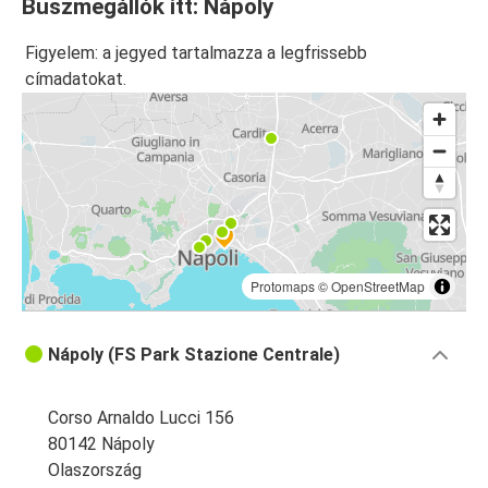
Buszmegállók itt: Nápoly
Nápoly
Figyelem: a jegyed tartalmazza a legfrissebb
Firenze
címadatokat.
Nápoly
Nápoly
Firenze
Catania
Nápoly
Protomaps
©
OpenStreetMap
Nápoly
Catania
Nápoly (FS Park Stazione Centrale)
Velence
Nápoly
Corso Arnaldo Lucci 156
80142 Nápoly
Nápoly
Olaszország