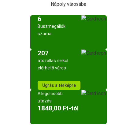
Nápoly városába
6
Buszmegállók
száma
207
átszállás nélkül
elérhető város
Ugrás a térképre
A legolcsóbb
utazás
1848,00 Ft-tól