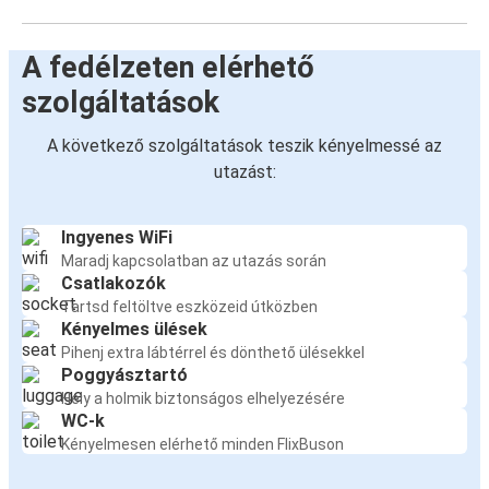
Sorrento
A fedélzeten elérhető
Nápoly
szolgáltatások
Messina
A következő szolgáltatások teszik kényelmessé az
Nápoly
utazást:
Teramo
Ingyenes WiFi
Nápoly
Maradj kapcsolatban az utazás során
Csatlakozók
Nápoly
Tartsd feltöltve eszközeid útközben
Caserta
Kényelmes ülések
Pihenj extra lábtérrel és dönthető ülésekkel
Poggyásztartó
Nápoly
Hely a holmik biztonságos elhelyezésére
Teramo
WC-k
Kényelmesen elérhető minden FlixBuson
Nápoly
Pompeji