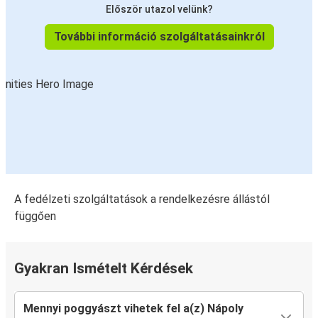
Először utazol velünk?
Nápoly
További információ szolgáltatásainkról
Róma, Ciampino repülőtér
Caserta
Nápoly
Nápoly
Avellino
Róma, Ciampino repülőtér
A fedélzeti szolgáltatások a rendelkezésre állástól
Nápoly
függően
Avellino
Nápoly
Gyakran Ismételt Kérdések
Pompeji
Mennyi poggyászt vihetek fel a(z) Nápoly
Nápoly