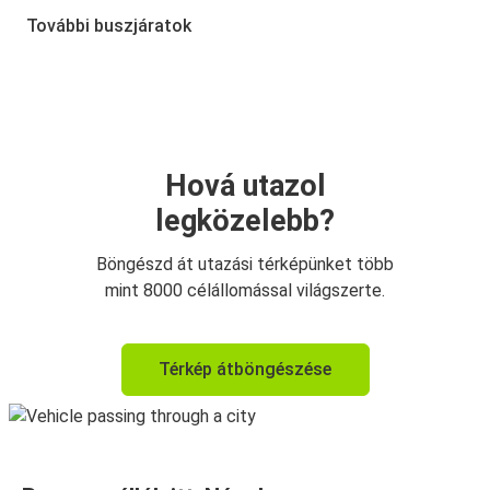
Róma-Fiumicino nemzetközi repülőtér
További buszjáratok
Nápoly
Bari
Milánó
Nápoly
Hová utazol
legközelebb?
Nápoly
Milánó
Böngészd át utazási térképünket több
mint 8000 célállomással világszerte.
Róma-Fiumicino nemzetközi repülőtér
Nápoly
Térkép átböngészése
Nápoly
Lecce
Lecce