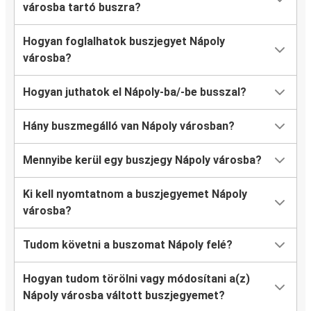
városba tartó buszra?
Macerata
Hogyan foglalhatok buszjegyet Nápoly
Nápoly
városba?
Nápoly
Hogyan juthatok el Nápoly-ba/-be busszal?
Budapest
Hány buszmegálló van Nápoly városban?
Frankfurt
Nápoly
Mennyibe kerül egy buszjegy Nápoly városba?
Nápoly
Ki kell nyomtatnom a buszjegyemet Nápoly
Frankfurt
városba?
Budapest
Tudom követni a buszomat Nápoly felé?
Nápoly
Hogyan tudom törölni vagy módosítani a(z)
Nápoly
Nápoly városba váltott buszjegyemet?
Macerata