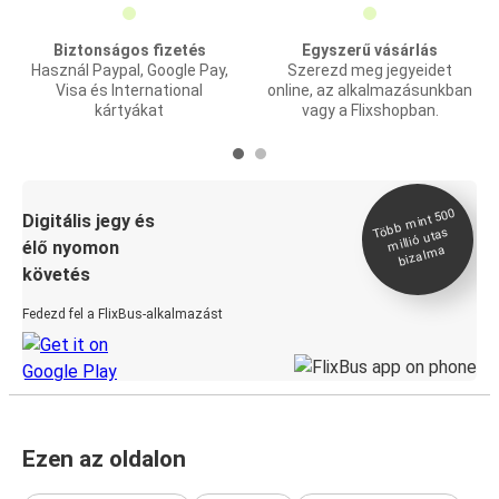
Biztonságos fizetés
Egyszerű vásárlás
Használ Paypal, Google Pay,
Szerezd meg jegyeidet
Visa és International
online, az alkalmazásunkban
kártyákat
vagy a Flixshopban.
Több
mint 500
bizal
Digitális jegy és
millió utas
élő nyomon
ma
követés
Fedezd fel a FlixBus-alkalmazást
Ezen az oldalon