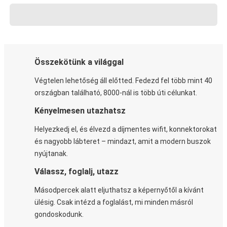
Összekötünk a világgal
Végtelen lehetőség áll előtted. Fedezd fel több mint 40
országban található, 8000-nál is több úti célunkat.
Kényelmesen utazhatsz
Helyezkedj el, és élvezd a díjmentes wifit, konnektorokat
és nagyobb lábteret – mindazt, amit a modern buszok
nyújtanak.
Válassz, foglalj, utazz
Másodpercek alatt eljuthatsz a képernyőtől a kívánt
ülésig. Csak intézd a foglalást, mi minden másról
gondoskodunk.