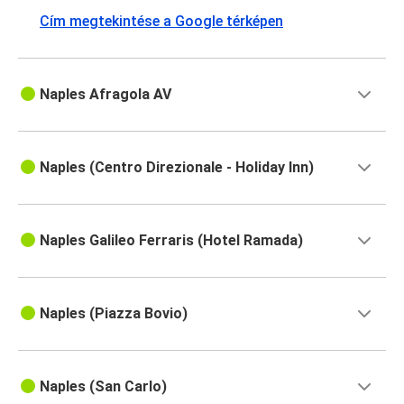
Velence
Cím megtekintése a Google térképen
Nápoly
Salerno
Naples Afragola AV
Nápoly
Potenza
Naples (Centro Direzionale - Holiday Inn)
Nápoly
Sorrento
Naples Galileo Ferraris (Hotel Ramada)
Salerno
Nápoly
Naples (Piazza Bovio)
Potenza
Nápoly
Nápoly
Naples (San Carlo)
Messina