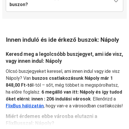
buszon?
Innen induló és ide érkező buszok: Nápoly
Keresd meg a legolcsóbb buszjegyet, ami ide visz,
vagy innen indul: Nápoly
Olcsó buszjegyeket keresel, ami innen indul vagy ide visz
Nápoly? Van
buszos csatlakozásunk Nápoly már 1
848,00 Ft-tól
-tól – sőt, még többet is megspórolhatsz,
ha előre foglalsz.
6 megálló van itt: Nápoly és így tudod
őket elérni: innen : 206 indulási városok
. Ellenőrizd a
FlixBus hálózatán
, hogy van-e a városodban csatlakozás!
Miért érdemes ebbe városba elutazni a
FlixBusszal: Nápoly?