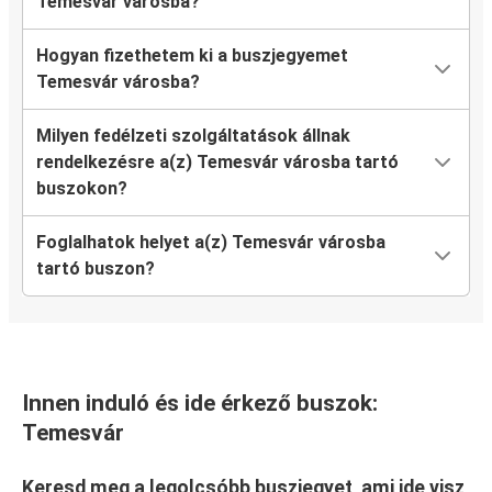
Temesvár városba?
Hogyan fizethetem ki a buszjegyemet
Temesvár városba?
Milyen fedélzeti szolgáltatások állnak
rendelkezésre a(z) Temesvár városba tartó
buszokon?
Foglalhatok helyet a(z) Temesvár városba
tartó buszon?
Innen induló és ide érkező buszok:
Temesvár
Keresd meg a legolcsóbb buszjegyet, ami ide visz,