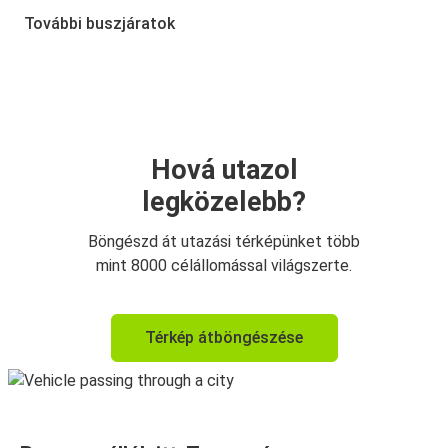
Temesvár
További buszjáratok
Temesvár
Nagyvárad
Temesvár
Arad
Hová utazol
legközelebb?
Temesvár
Szeben
Böngészd át utazási térképünket több
mint 8000 célállomással világszerte.
Temesvár
Brassó
Térkép átböngészése
Nagyvárad
Temesvár
Szeben