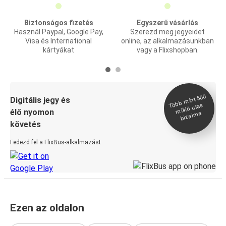
Biztonságos fizetés
Egyszerű vásárlás
Használ Paypal, Google Pay,
Szerezd meg jegyeidet
Visa és International
online, az alkalmazásunkban
kártyákat
vagy a Flixshopban.
Több
mint 500
bizal
Digitális jegy és
millió utas
élő nyomon
ma
követés
Fedezd fel a FlixBus-alkalmazást
Ezen az oldalon