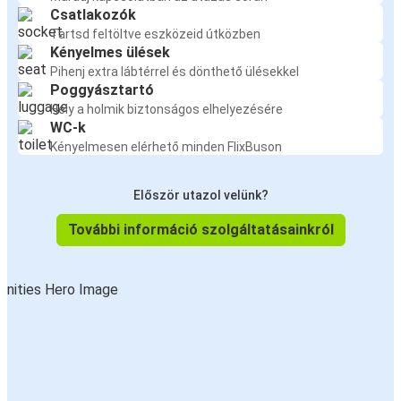
Csatlakozók
Tartsd feltöltve eszközeid útközben
Kényelmes ülések
Pihenj extra lábtérrel és dönthető ülésekkel
Poggyásztartó
Hely a holmik biztonságos elhelyezésére
WC-k
Kényelmesen elérhető minden FlixBuson
Először utazol velünk?
További információ szolgáltatásainkról