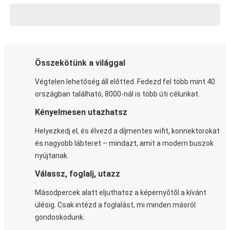
Összekötünk a világgal
Végtelen lehetőség áll előtted. Fedezd fel több mint 40
országban található, 8000-nál is több úti célunkat.
Kényelmesen utazhatsz
Helyezkedj el, és élvezd a díjmentes wifit, konnektorokat
és nagyobb lábteret – mindazt, amit a modern buszok
nyújtanak.
Válassz, foglalj, utazz
Másodpercek alatt eljuthatsz a képernyőtől a kívánt
ülésig. Csak intézd a foglalást, mi minden másról
gondoskodunk.