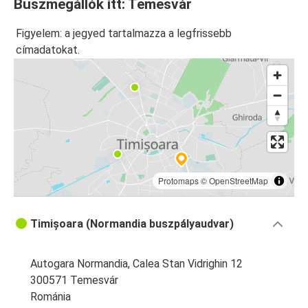
Buszmegállók itt: Temesvár
Temesvár
Figyelem: a jegyed tartalmazza a legfrissebb
Arad
címadatokat.
Temesvár
Brassó
Temesvár
Budapest Repülőtér
Temesvár
Protomaps
©
OpenStreetMap
Temesvár
Budapest Repülőtér
Timișoara (Normandia buszpályaudvar)
Szeged
Temesvár
Autogara Normandia, Calea Stan Vidrighin 12
300571 Temesvár
Szófia
Románia