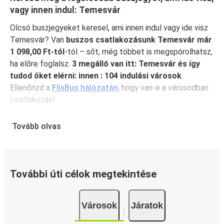
vagy innen indul: Temesvár
Olcsó buszjegyeket keresel, ami innen indul vagy ide visz
Temesvár? Van
buszos csatlakozásunk Temesvár már
1 098,00 Ft-tól
-tól – sőt, még többet is megspórolhatsz,
ha előre foglalsz.
3 megálló van itt: Temesvár és így
tudod őket elérni: innen : 104 indulási városok
.
Ellenőrizd a
FlixBus hálózatán
, hogy van-e a városodban
csatlakozás!
Miért érdemes ebbe városba elutazni a
Tovább olvas
FlixBusszal: Temesvár?
A FlixBus egyesíti magában a megfizethetőséget és a
kényelmet, hogy kiváló utazási élményt nyújtson
utasainak. Élvezd a kényelmes utazást Temesvár
További úti célok megtekintése
városából olyan fedélzeti szolgáltatásainkkal, mint az
ingyenes wifi és a csatlakozóaljzatok. Foglaláskor válaszd
Városok
Járatok
ki kedvenc ülőhelyed, és utazz teljes nyugalomban, mert a
jegyed fedezi a kézipoggyászodat és egy feladott