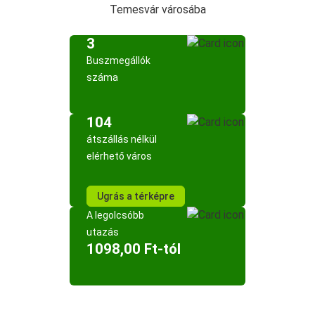
Temesvár városába
3
Buszmegállók
száma
104
átszállás nélkül
elérhető város
Ugrás a térképre
A legolcsóbb
utazás
1098,00 Ft-tól