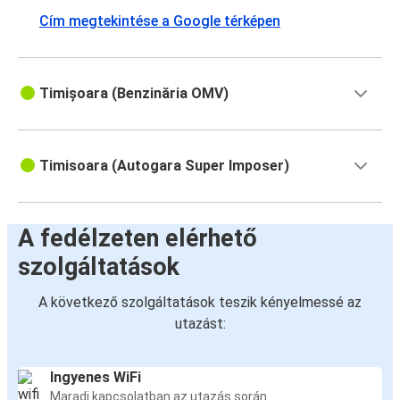
Temesvár
Cím megtekintése a Google térképen
Temesvár
Szeged
Timișoara (Benzinăria OMV)
Temesvár
Szófia
Timisoara (Autogara Super Imposer)
Temesvár
Kecskemét
A fedélzeten elérhető
Kecskemét
szolgáltatások
Temesvár
A következő szolgáltatások teszik kényelmessé az
utazást:
Ingyenes WiFi
Maradj kapcsolatban az utazás során