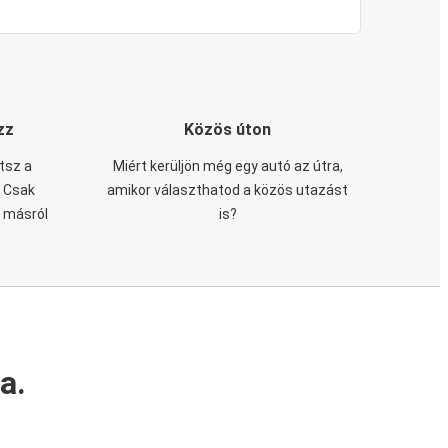
zz
Közös úton
tsz a
Miért kerüljön még egy autó az útra,
. Csak
amikor választhatod a közös utazást
n másról
is?
a.