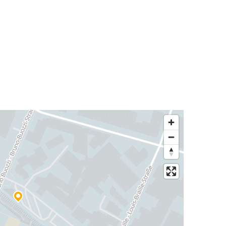
Bolzano
Bolzano
Bécs
Budapest
Bolzano
Pozsony
Bolzano