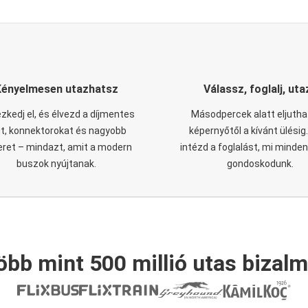
Kényelmesen utazhatsz
Válassz, foglalj, uta
zkedj el, és élvezd a díjmentes
Másodpercek alatt eljutha
it, konnektorokat és nagyobb
képernyőtől a kívánt ülésig
eret – mindazt, amit a modern
intézd a foglalást, mi minde
buszok nyújtanak.
gondoskodunk.
öbb mint 500 millió utas bizalm