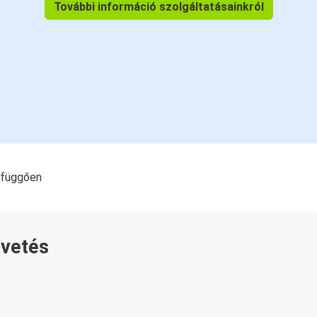
További információ szolgáltatásainkról
l függően
övetés