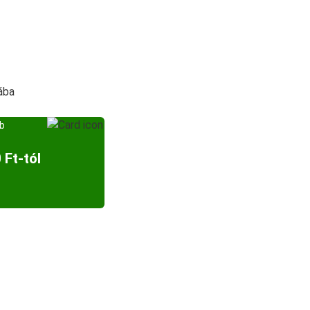
ába
bb
 Ft-tól