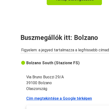
Velence
Berlin
Bolzano
Bolzano
Buszmegállók itt: Bolzano
Budapest
Figyelem: a jegyed tartalmazza a legfrissebb címad
Győr
Bolzano
Bolzano South (Stazione FS)
Via Bruno Buozzi 29/A
39100 Bolzano
Olaszország
Cím megtekintése a Google térképen