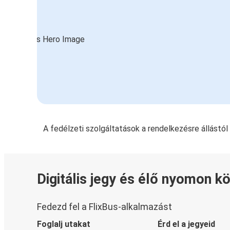
A fedélzeti szolgáltatások a rendelkezésre állástó
Digitális jegy és élő nyomon k
Fedezd fel a FlixBus-alkalmazást
Foglalj utakat
Érd el a jegyeid