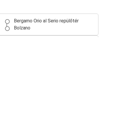
Bergamo Orio al Serio repülőtér
Bolzano
Innsbruck
Bolzano
Bolzano
Innsbruck
Milánó Malpensa Repülőtér (MXP)
Bolzano
Róma
Bolzano
Padova