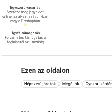
Egyszerű vásárlás
Szerezd meg jegyeidet
online, az alkalmazásunkban
vagy a Flixshopban.
Ügyféltámogatás
Folyamatos támogatás a
foglalástól az utazásig
Ezen az oldalon
Népszerű járatok
Megállók
Gyakori kérdé