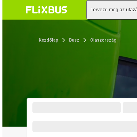
Tervezd meg az utaz
Kezdőlap
Busz
Olaszország