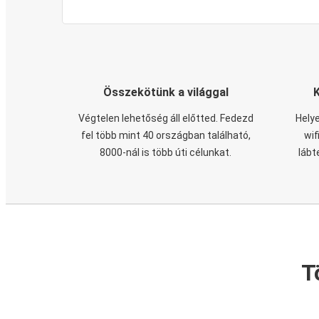
Összekötünk a világgal
Végtelen lehetőség áll előtted. Fedezd
Helye
fel több mint 40 országban található,
wif
8000-nál is több úti célunkat.
lábt
T