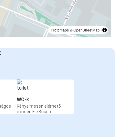
Protomaps
©
OpenStreetMap
k
WC-k
nságos
Kényelmesen elérhető
minden FlixBuson