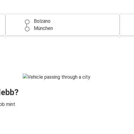
Bolzano
München
Milánó
Bolzano
Verona
Bolzano
Bolzano
lebb?
Milánó Malpensa Repülőtér (MXP)
bb mint
Velence
Bolzano
Bolzano