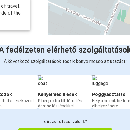
of travel,
ide of the
A fedélzeten elérhető szolgáltatáso
A következő szolgáltatások teszik kényelmessé az utazást:
kozók
Kényelmes ülések
Poggyásztartó
eltöltve eszközeid
Pihenj extra lábtérrel és
Hely a holmik bizto
n
dönthető ülésekkel
elhelyezésére
Először utazol velünk?