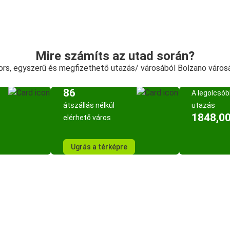
Mire számíts az utad során?
ors, egyszerű és megfizethető utazás/ városából Bolzano város
86
A legolcsó
átszállás nélkül
utazás
1848,00
elérhető város
Ugrás a térképre