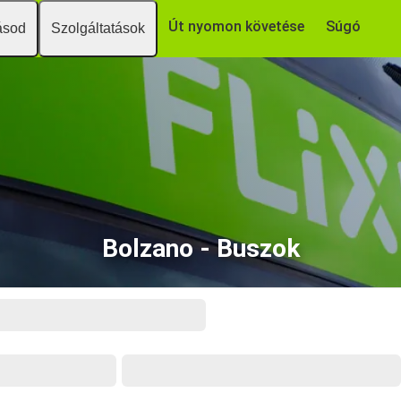
Út nyomon követése
Súgó
ásod
Szolgáltatások
Bolzano - Buszok