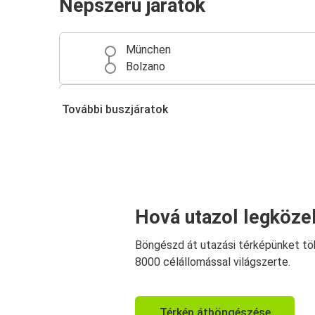
Népszerű járatok
München
Bolzano
Bolzano
További buszjáratok
Bergamo Orio al Serio repülőtér
Bolzano
Milánó
Bolzano
Hová utazol legköze
Verona
Böngészd át utazási térképünket tö
Bolzano
8000 célállomással világszerte.
Róma
Bolzano
Térkép átböngészése