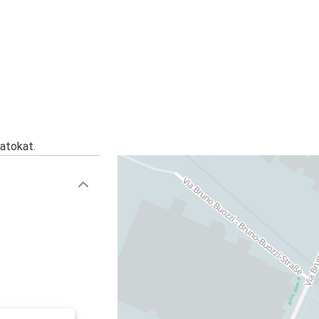
Berlin
Bolzano
Padova
Bécs
Bolzano
atokat.
Bolzano
Pozsony